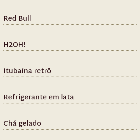
Red Bull
H2OH!
Itubaína retrô
Refrigerante em lata
Chá gelado